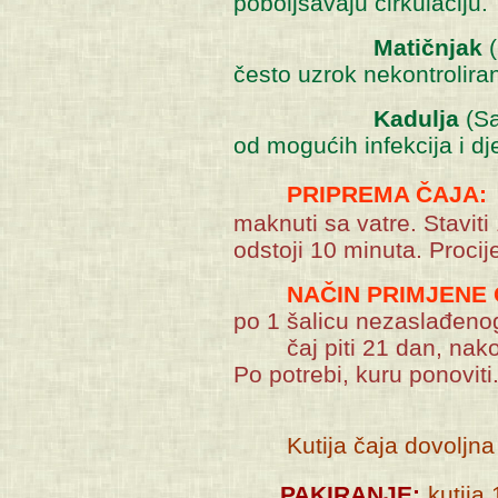
poboljšavaju cirkulaciju.
Matičnjak
(
često uzrok nekontrolir
Kadulja
(Sa
od mogućih infekcija i dj
PRIPREMA ČAJA:
maknuti sa vatre. Staviti
odstoji 10 minuta. Procije
NAČIN PRIMJENE 
po 1 šalicu nezaslađenog
čaj piti 21 dan, nakon
Po potrebi, kuru ponoviti
Kutija čaja dovoljna j
PAKIRANJE:
kutija