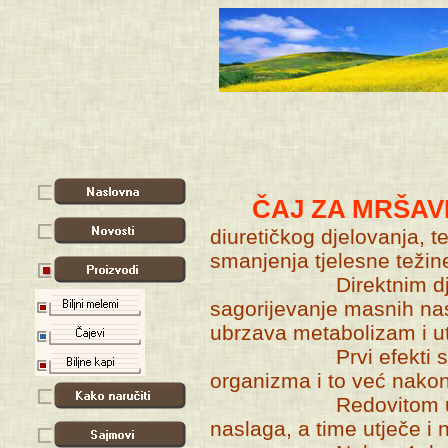
ČAJ ZA MRŠAV
diuretičkog djelovanja, 
smanjenja tjelesne težin
Direktnim djelovan
sagorijevanje masnih nas
ubrzava metabolizam i ut
Prvi efekti se osje
organizma i to već nako
Redovitom uporabo
naslaga, a time utječe i 