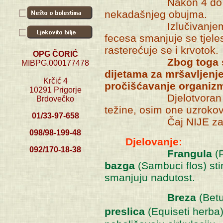
Nakon 4 do 5 tjedan
nekadašnjeg obujma.
Izlučivanjem vode i 
fecesa smanjuje se tjeles
rasterećuje se i krvotok.
OPG ČORIĆ
Zbog toga 
MIBPG.000177478
dijetama za mršavljenj
Krčić 4
pročišćavanje organizm
10291 Prigorje
Djelotvoran je kod 
Brdovečko
težine, osim one uzrok
01/33-97-658
Čaj NIJE za tr
098/98-199-48
Djelovanje:
092/170-18-38
Frangula
(F
bazga
(Sambuci flos) sti
smanjuju nadutost.
Breza
(Betu
preslica
(Equiseti herba