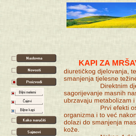
KAPI ZA MRŠAV
diuretičkog djelovanja, 
smanjenja tjelesne težin
Direktnim djelovanj
sagorijevanje masnih nas
ubrzavaju metabolizam i 
Prvi efekti osjete 
organizma i to već nako
dolazi do smanjenja masn
kože.