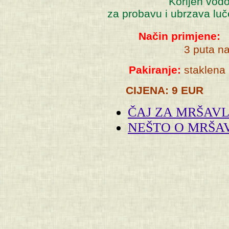
Korijen vodopije (Ci
za probavu i ubrzava luč
Način primjene:
3 puta na
Pakiranje:
staklena
CIJENA: 9 EUR
ČAJ ZA MRŠAVL
NEŠTO O MRŠA