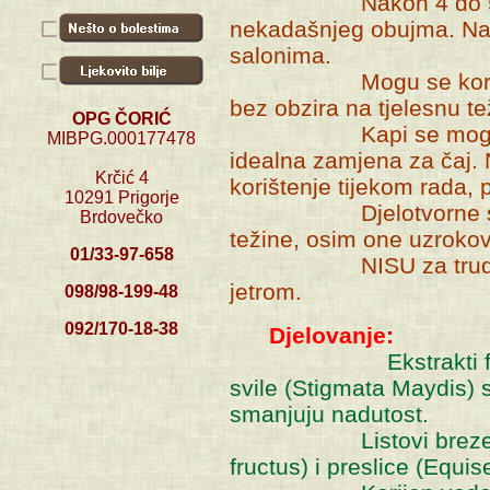
Nakon 4 do 5 tjedan
nekadašnjeg obujma. Naš
salonima.
Mogu se koristiti i
bez obzira na tjelesnu te
OPG ČORIĆ
Kapi se mogu upotre
MIBPG.000177478
idealna zamjena za čaj.
Krčić 4
korištenje tijekom rada, p
10291 Prigorje
Djelotvorne su kod 
Brdovečko
težine, osim one uzrok
01/33-97-658
NISU za trudnice i d
jetrom.
098/98-199-48
092/170-18-38
Djelovanje:
Ekstrakti
svile (Stigmata Maydis) 
smanjuju nadutost.
Listovi breze (Betul
fructus) i preslice (Equise