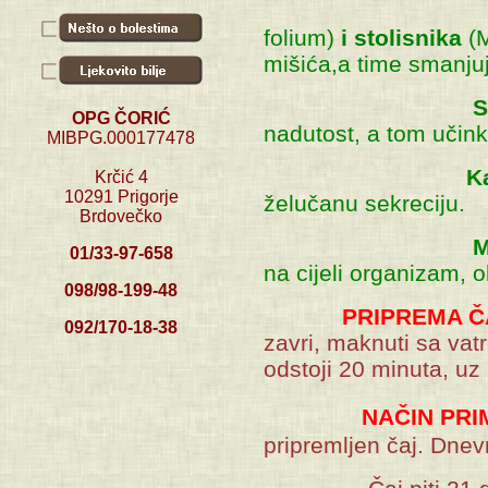
Eteričn
folium)
i stolisnika
(M
mišića,a time smanjuj
St
OPG ČORIĆ
nadutost, a tom učink
MIBPG.000177478
K
Krčić 4
10291 Prigorje
želučanu sekreciju.
Brdovečko
Ma
01/33-97-658
na cijeli organizam,
098/98-199-48
PRIPREMA Č
092/170-18-38
zavri, maknuti sa vatr
odstoji 20 minuta, uz
NAČIN PRIMJ
pripremljen čaj. Dnevn