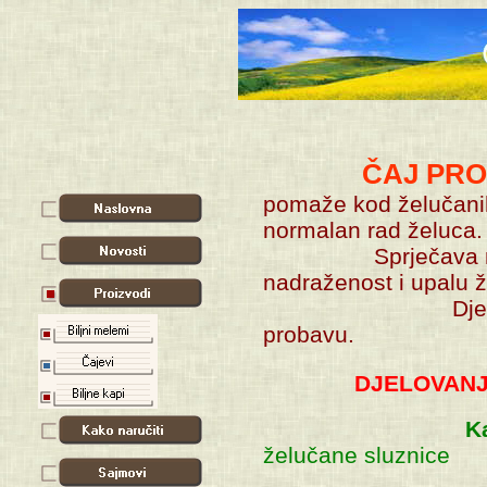
ČAJ PROTIV U
pomaže kod želučanih
normalan rad želuca.
Sprječava nadiman
nadraženost i upalu ž
Djeluje smiruju
probavu.
DJELOVANJ
K
želučane sluznice