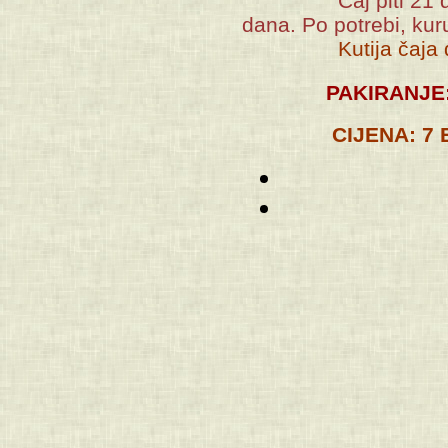
Čaj piti 21 dan, n
dana. Po potrebi, kuru
Kutija čaja dovol
PAKIRANJE
CIJENA:
7 