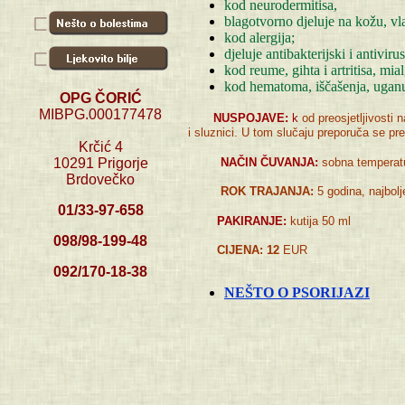
kod neurodermitisa,
blagotvorno djeluje na kožu, vla
kod alergija;
djeluje antibakterijski i antiviru
kod reume, gihta i artritisa, mial
kod hematoma, iščašenja, ugan
OPG ČORIĆ
MIBPG.000177478
NUSPOJAVE:
k
od preosjetljivosti 
i sluznici. U tom slučaju preporuča se p
Krčić 4
NAČIN ČUVANJA:
sobna temperat
10291 Prigorje
Brdovečko
ROK TRAJANJA:
5 godina, najbolj
01/33-97-658
PAKIRANJE:
kutija 50 ml
098/98-199-48
CIJENA: 12
EUR
092/170-18-38
NEŠTO O PSORIJAZI