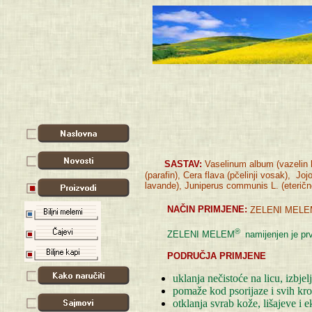
SASTAV:
Vaselinum album (vazelin b
(parafin), Cera flava (pčelinji vosak), Joj
lavande), Juniperus communis L. (eterično u
NAČIN PRIMJENE:
ZELENI MELE
®
ZELENI MELEM
namijenjen je pr
PODRUČJA PRIMJENE
uklanja nečistoće na licu, izbjel
pomaže kod psorijaze i svih kro
otklanja svrab kože, lišajeve i 