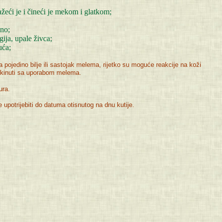
žeći je i čineći je mekom i glatkom;
sno;
gija, upale živca;
uća;
na pojedino bilje ili sastojak melema, rijetko su moguće reakcije na koži
rekinuti sa uporabom melema.
ura.
e upotrijebiti do datuma otisnutog na dnu kutije.