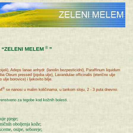
®
“ZELENI MELEM
”
ijeli), Adeps lanae anhydr. (lanolin bezpesticidni), Paraffinum liquidum
oba Oleum pressed (jojoba ulje), Lavandulae officinalis (eterično ulje
lje borovice) i ljekovito bilje.
®
M
se nanosi u malim količinama, u tankom sloju, 2 - 3 puta dnevno.
venstveno za tegobe kod kožnih bolesti.
juje pjege;
ničnih oboljenja kože;
ekceme, osipe, seboreje;