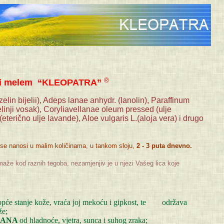
®
ni melem “KLEOPATRA”
lin bijelii), Adeps lanae anhydr. (lanolin), Paraffinum
elinji vosak), Coryliavellanae oleum pressed (ulje
(eterično ulje lavande), Aloe vulgaris L.(aloja vera) i drugo
se nanosi u malim količinama, u tankom sloju,
2 - 3 puta dnevno.
aže kod raznih tegoba, nezamjenjiv je u njezi Vašeg lica koje
 opće stanje kože, vraća joj mekoću i gipkost, te održava
že;
USANA
od hladnoće, vjetra, sunca i suhog zraka;