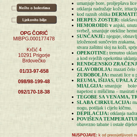
umanjuje bore, proljepšava lice
otklanja nadražaje kože, iritacij
kod raznih oblika
DERMATITI
HERPES ZOSTER:
olakšava
HEMOROIDI: v
anjski, unut
svrbež, smanjuje otekline hemo
OPG ČORIĆ
SUNČANJE:
njeguje, obnavl
MIBPG.000177478
izloženosti sunčevim zrakama, te
stvara zaštitni sloj na koži, sp
Krčić 4
OPEKOTINE:
trenutno uklan
10291 Prigorje
a kod svježih opekotina uklanja
Brdovečko
RENDGENSKO ZRAČENJ
GLAVOBOLJA:
mazati čelo 
01/33-97-658
ZUBOBOLJA:
mazati lice u 
REUMA, IŠIJAS, UPALA 
098/98-199-48
MIALGIJA:
smanjuje bolove 
napetost u mišićima – masirati s
092/170-18-38
TEGOBE SA VENAMA, 
SLABA CIRKULACIJA:
ma
nogu, potiljak i cijelu kičmu.
DEPILACIJA:
otklanja nadra
POVIŠENA TEMPERATU
obavezno tabane i ostale dijelov
NUSPOJAVE:
k
od preosjetljivosti 