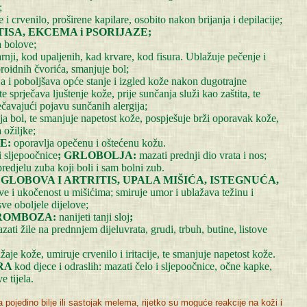
;
e i crvenilo, proširene kapilare, osobito nakon brijanja i depilacije;
SA, EKCEMA i PSORIJAZE;
 bolove;
arnji, kod upaljenih, kad krvare, kod fisura. Ublažuje pečenje i
roidnih čvorića, smanjuje bol;
ja i poboljšava opće stanje i izgled kože nakon dugotrajne
 sprječava ljuštenje kože, prije sunčanja služi kao zaštita, te
rječavajući pojavu sunčanih alergija;
ja bol, te smanjuje napetost kože, pospješuje brži oporavak kože,
 ožiljke;
E:
oporavlja opečenu i oštećenu kožu.
i sljepoočnice
; GRLOBOLJA:
mazati prednji dio vrata i nos;
predjelu zuba koji boli i sam bolni zub.
ZGLOBOVA I ARTRITIS, UPALA MIŠIĆA, ISTEGNUĆA,
i ukočenost u mišićima; smiruje umor i ublažava težinu i
ve oboljele dijelove;
TROMBOZA:
nanijeti tanji sloj
;
zati žile na prednnjem dijeluvrata, grudi, trbuh, butine, listove
žaje kože, umiruje crvenilo i iritacije, te smanjuje napetost kože.
RA
kod djece i odraslih: mazati čelo i sljepoočnice, očne kapke,
e tijela.
na pojedino bilje ili sastojak melema, rijetko su moguće reakcije na koži i