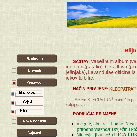
Bilj
Vaselinum album (vaze
SASTAV:
liquidum (parafin), Cera flava (pč
lješnjaka), Lavandulae officinalis 
ljekovito bilje.
®
NAČIN PRIMJENE:
KLEOPATRA
®
Melem KLEOPATRA
osim što pom
proljepšava.
PODRUČJA PRIMJENE
njeguje, obnavlja i poboljšava
prirodnu vlažnost i svježinu ko
štiti osjetljivu kožu
LICA I 