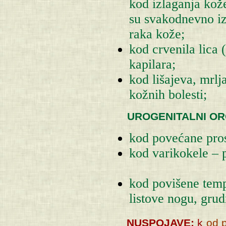
kod izlaganja kože
su svakodnevno iz
raka kože;
kod crvenila lica 
kapilara;
kod lišajeva, mrlj
kožnih bolesti;
UROGENITALNI OR
kod povećane pros
kod varikokele – p
kod povišene temp
listove nogu, grudn
NUSPOJAVE:
k
od p