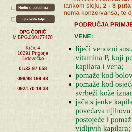
tankom sloju,
2 - 3 put
nema konzervansa, te dj
PODRUČJA PRIMJ
OPG ČORIĆ
VENE:
MIBPG.000177478
liječi venozni sus
Krčić 4
10291 Prigorje
vitamina P, koji 
Brdovečko
kapilara i vena;
01/33-97-658
pomaže kod bolova
098/98-199-48
pomaže kod osjeća
092/170-18-38
svrbeži kože izna
jača stjenke kapil
povećava njihovu 
postojeće i pomaž
vidljivih kapilara;