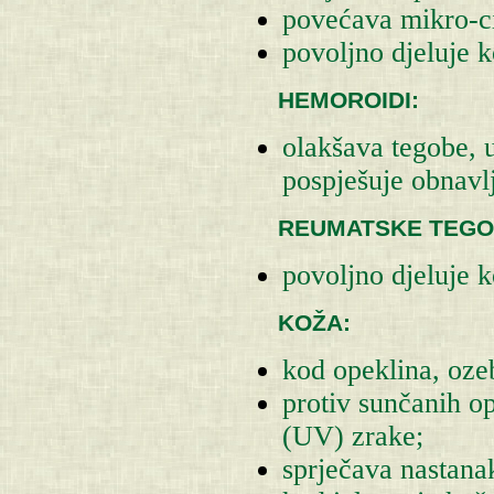
povećava mikro-ci
povoljno djeluje k
HEMOROIDI:
olakšava tegobe, 
pospješuje obnavl
REUMATSKE TEGO
povoljno djeluje k
KOŽA:
kod opeklina, oze
protiv sunčanih op
(UV) zrake;
sprječava nastana