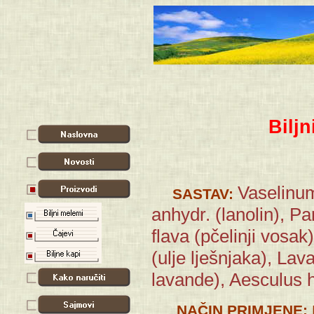
Bilj
Vaselinum
SASTAV:
anhydr. (lanolin), P
flava (pčelinji vosa
(ulje lješnjaka), Lava
lavande), Aesculus h
NAČIN PRIMJENE: